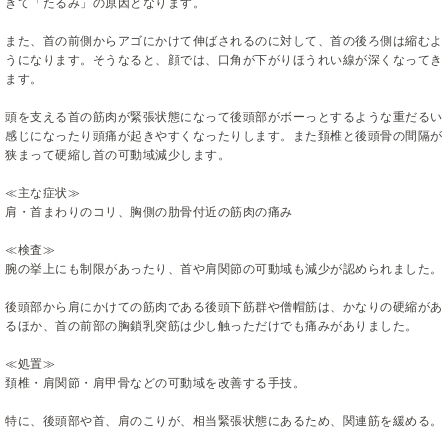
きて「たるみ」の原因となります。
また、首の前側からアゴにかけて伸ばされるのに対して、首の後ろ側は縮むよ
うになります。そうなると、顔では、口角が下がりほうれい線が深くなってき
ます。
頭を支える首の筋肉が緊張状態になって後頭部がボーっとするような重だるい
感じになったり頭痛が起きやすくなったりします。また頚椎と後頭骨の間隔が
狭まって硬縮し首の可動域減少します。
≪主な症状≫
肩・首まわりのコリ、胸側の肋骨付近の筋肉の痛み
≪検査≫
腕の挙上にも制限があったり、首や肩関節の可動域も減少が認められました。
後頭部から肩にかけての筋肉である後頭下筋群や僧帽筋は、かなりの硬縮があ
るほか、首の前部の胸鎖乳突筋は少し触っただけでも痛みがありました。
≪処置≫
頚椎・肩関節・肩甲骨などの可動域を改善する手技。
特に、後頭部や首、肩のこりが、相当緊張状態にあるため、関連筋を緩める。