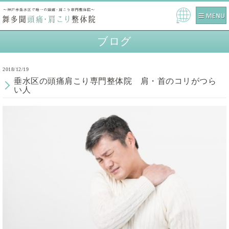
Powe
red b
ブログ
y
2018/12/19
垂水区の頭痛肩こり専門整体院 肩・首のコリがつら
い人