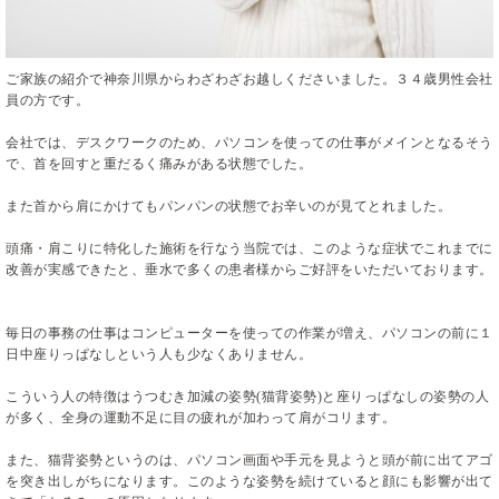
ご家族の紹介で神奈川県からわざわざお越しくださいました。３４歳男性会社
員の方です。
会社では、デスクワークのため、パソコンを使っての仕事がメインとなるそう
で、首を回すと重だるく痛みがある状態でした。
また首から肩にかけてもパンパンの状態でお辛いのが見てとれました。
頭痛・肩こりに特化した施術を行なう当院では、このような症状でこれまでに
改善が実感できたと、垂水で多くの患者様からご好評をいただいております。
毎日の事務の仕事はコンピューターを使っての作業が増え、パソコンの前に１
日中座りっぱなしという人も少なくありません。
こういう人の特徴はうつむき加減の姿勢(猫背姿勢)と座りっぱなしの姿勢の人
が多く、全身の運動不足に目の疲れが加わって肩がコリます。
また、猫背姿勢というのは、パソコン画面や手元を見ようと頭が前に出てアゴ
を突き出しがちになります。このような姿勢を続けていると顔にも影響が出て