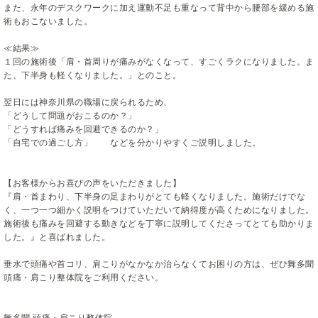
また、永年のデスクワークに加え運動不足も重なって背中から腰部を緩める施
術もおこないました。
≪結果≫
１回の施術後「肩・首周りが痛みがなくなって、すごくラクになりました。ま
た、下半身も軽くなりました。」とのこと。
翌日には神奈川県の職場に戻られるため、
「どうして問題がおこるのか？」
「どうすれば痛みを回避できるのか？」
「自宅での過ごし方」 などを分かりやすくご説明しました。
【お客様からお喜びの声をいただきました】
『肩・首まわり、下半身の足まわりがとても軽くなりました。施術だけでな
く、一つ一つ細かく説明をつけていただいて納得度が高くためになりました。
施術後も痛みを回避する動きなどを丁寧に説明してくださってとても助かりま
した。』と喜ばれました。
垂水で頭痛や首コリ、肩こりがなかなか治らなくてお困りの方は、ぜひ舞多聞
頭痛・肩こり整体院をご利用ください。
舞多聞 頭痛・肩こり整体院